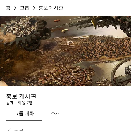
홈
그룹
홍보 게시판
홍보 게시판
공개
·
회원 7명
그룹 대화
소개
뒤로