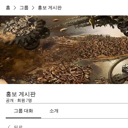
홈
그룹
홍보 게시판
홍보 게시판
공개
·
회원 7명
그룹 대화
소개
뒤로