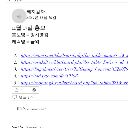
돼지감자
2024년 11월 16일
돼지감자
11월 17일 홍보
홍보명 = 망치영감
케릭명 = 금와
https://uami5.net/bbs/board.php?bo_table=manu5_5&
https://oraksil.cc/bbs/board.php?bo_table=lin&wr_id=
https://lingal.net/User/UserTuiGuang_Concent/132807
https://todayzo.com/lin/19196
https://roopang4.xyz/bbs/board.php?bo_table=021&w
0
댓글 1개
Write a comment...
Sort by:
Newest