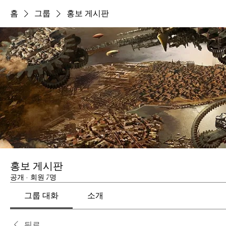
홈
그룹
홍보 게시판
홍보 게시판
공개
·
회원 7명
그룹 대화
소개
뒤로