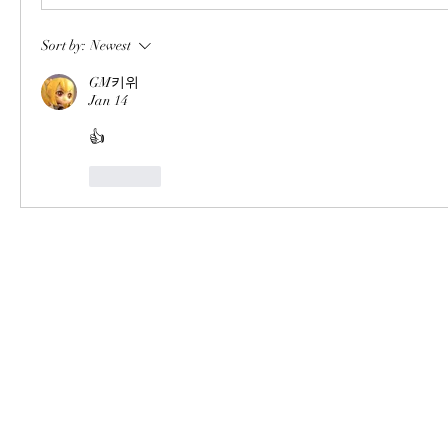
Sort by:
Newest
GM키위
Jan 14
👍
Like