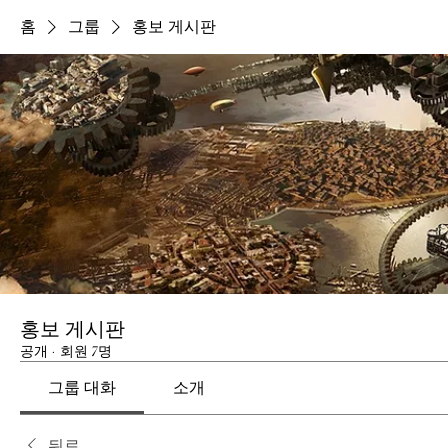
홈
그룹
홍보 게시판
홍보 게시판
공개
·
회원 7명
그룹 대화
소개
뒤로