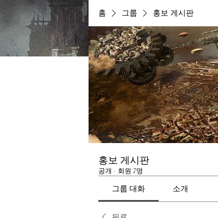
홈
그룹
홍보 게시판
홍보 게시판
공개
·
회원 7명
그룹 대화
소개
뒤로