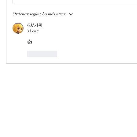
Ordenar según:
Lo más nuevo
GM키위
31 ene
👍
Me gusta