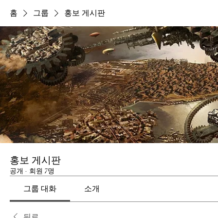
홈
그룹
홍보 게시판
홍보 게시판
공개
·
회원 7명
그룹 대화
소개
뒤로