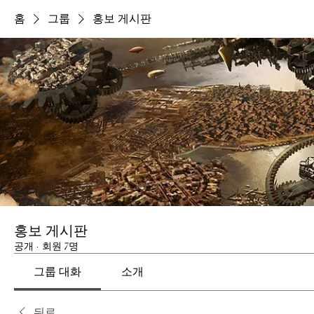
홈
그룹
홍보 게시판
홍보 게시판
공개
·
회원 7명
그룹 대화
소개
뒤로