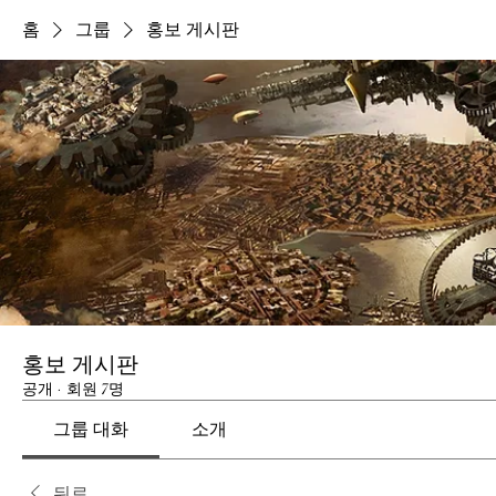
홈
그룹
홍보 게시판
홍보 게시판
공개
·
회원 7명
그룹 대화
소개
뒤로