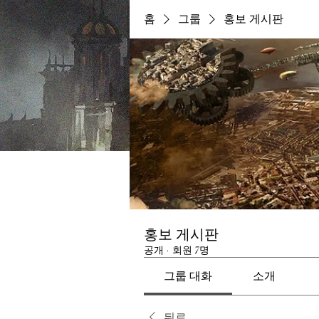
홈
그룹
홍보 게시판
홍보 게시판
공개
·
회원 7명
그룹 대화
소개
뒤로