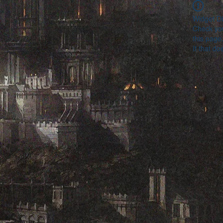
Widget Di
Check you
this page
If that do