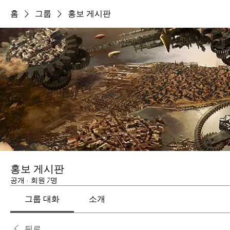
홈
그룹
홍보 게시판
홍보 게시판
공개
·
회원 7명
그룹 대화
소개
뒤로