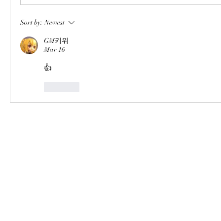
Sort by:
Newest
GM키위
Mar 16
👍
Like