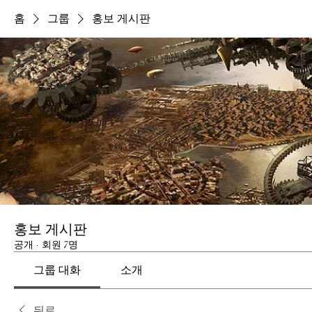
홈
그룹
홍보 게시판
홍보 게시판
공개
·
회원 7명
그룹 대화
소개
뒤로