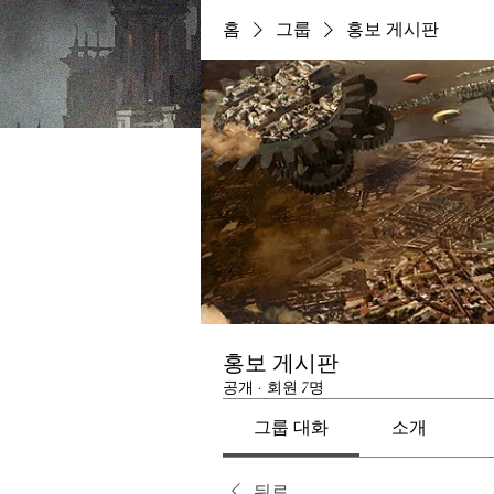
홈
그룹
홍보 게시판
홍보 게시판
공개
·
회원 7명
그룹 대화
소개
뒤로