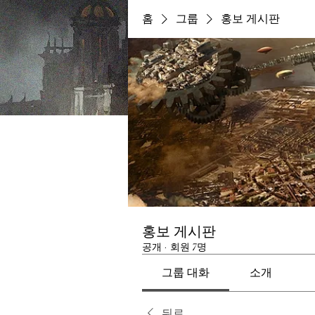
홈
그룹
홍보 게시판
홍보 게시판
공개
·
회원 7명
그룹 대화
소개
뒤로