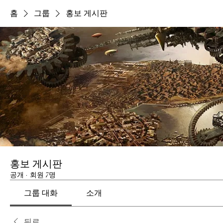
홈
그룹
홍보 게시판
홍보 게시판
공개
·
회원 7명
그룹 대화
소개
뒤로