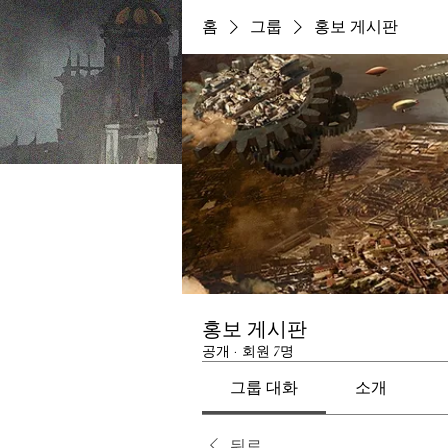
홈
그룹
홍보 게시판
홍보 게시판
공개
·
회원 7명
그룹 대화
소개
뒤로