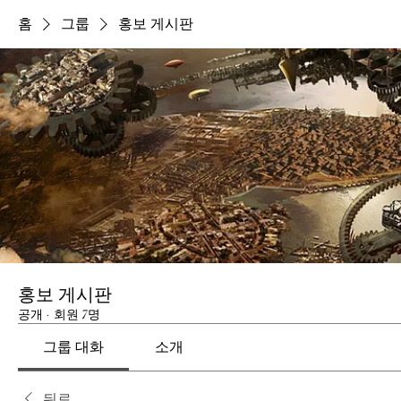
홈
그룹
홍보 게시판
홍보 게시판
공개
·
회원 7명
그룹 대화
소개
뒤로