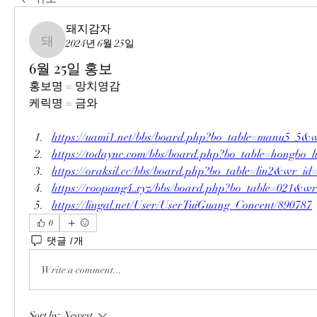
돼지감자
2024년 6월 25일
돼지감자
6월 25일 홍보
홍보명 = 망치영감
케릭명 = 금와
https://uami1.net/bbs/board.php?bo_table=manu5_5&
https://todaync.com/bbs/board.php?bo_table=hongbo
https://oraksil.cc/bbs/board.php?bo_table=lin2&wr_id
https://roopang4.xyz/bbs/board.php?bo_table=021&w
https://lingal.net/User/UserTuiGuang_Concent/890787
0
댓글 1개
Write a comment...
Sort by:
Newest