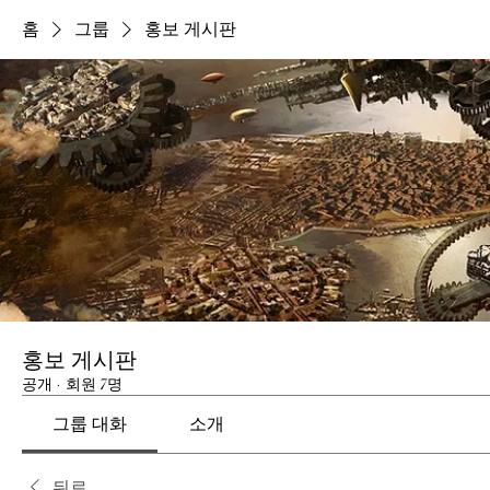
홈
그룹
홍보 게시판
홍보 게시판
공개
·
회원 7명
그룹 대화
소개
뒤로