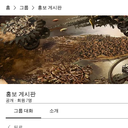
홈
그룹
홍보 게시판
홍보 게시판
공개
·
회원 7명
그룹 대화
소개
뒤로