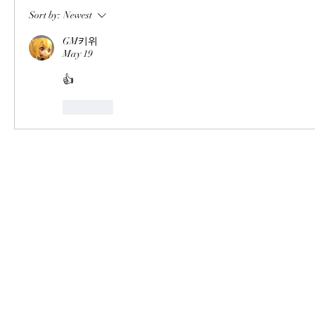
Sort by:
Newest
GM키위
May 19
👍
Like