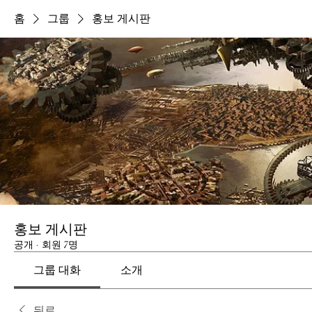
홈
그룹
홍보 게시판
홍보 게시판
공개
·
회원 7명
그룹 대화
소개
뒤로