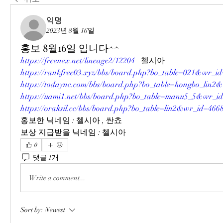
익명
2023년 8월 16일
홍보 8월16일 입니다^^
https://freenex.net/lineage2/12204
   첼시아
https://rankfree03.xyz/bbs/board.php?bo_table=021&wr_i
https://todaync.com/bbs/board.php?bo_table=hongbo_lin2
https://uami1.net/bbs/board.php?bo_table=manu5_5&wr_i
https://oraksil.cc/bbs/board.php?bo_table=lin2&wr_id=466
홍보한 닉네임 : 첼시아 , 싼쵸
보상 지급받을 닉네임 : 첼시아
0
댓글 1개
Write a comment...
Sort by:
Newest