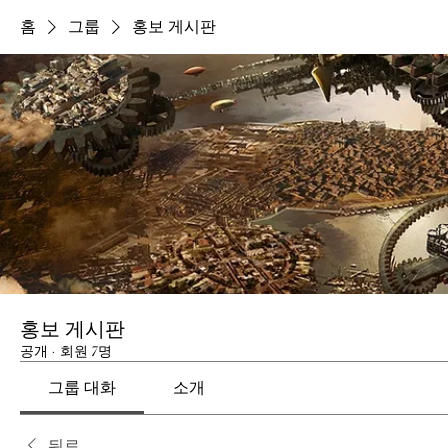
홈
그룹
홍보 게시판
홍보 게시판
공개
·
회원 7명
그룹 대화
소개
뒤로