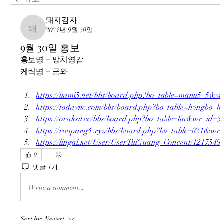
돼지감자
2024년 9월 30일
돼지감자
9월 30일 홍보
홍보명 = 망치영감
케릭명 = 금와
https://uami5.net/bbs/board.php?bo_table=manu5_5&
https://todaync.com/bbs/board.php?bo_table=hongbo
https://oraksil.cc/bbs/board.php?bo_table=lin&wr_id=
https://roopang4.xyz/bbs/board.php?bo_table=021&w
https://lingal.net/User/UserTuiGuang_Concent/121754
0
댓글 1개
Write a comment...
Sort by:
Newest