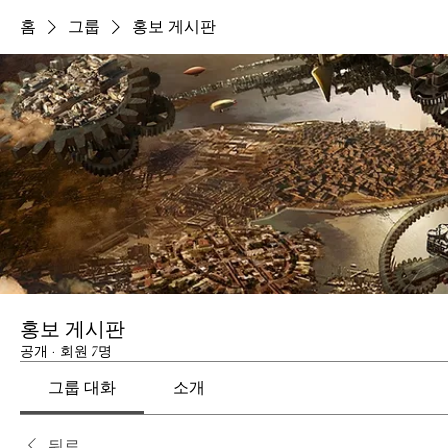
홈
그룹
홍보 게시판
홍보 게시판
공개
·
회원 7명
그룹 대화
소개
뒤로