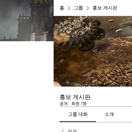
홈
그룹
홍보 게시판
홍보 게시판
공개
·
회원 7명
그룹 대화
소개
뒤로