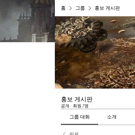
홈
그룹
홍보 게시판
홍보 게시판
공개
·
회원 7명
그룹 대화
소개
뒤로