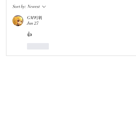
Sort by:
Newest
GM키위
Jun 27
👍
Like