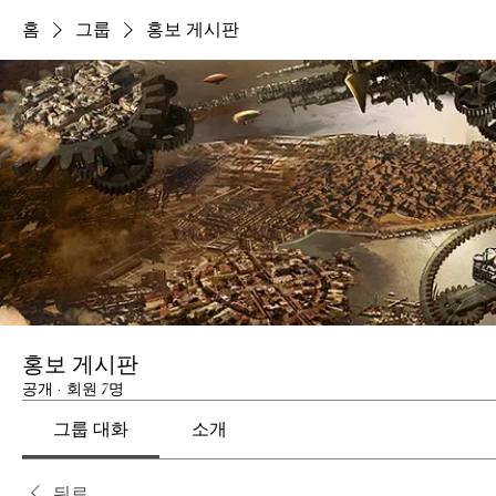
홈
그룹
홍보 게시판
홍보 게시판
공개
·
회원 7명
그룹 대화
소개
뒤로