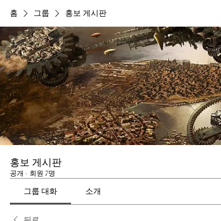
홈
그룹
홍보 게시판
홍보 게시판
공개
·
회원 7명
그룹 대화
소개
뒤로