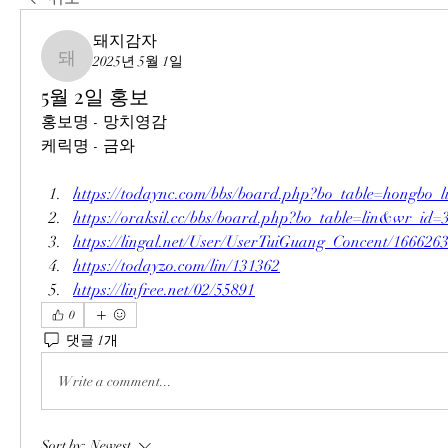
돼지감자
2025년 5월 1일
돼지감자
5월 2일 홍보
홍보명 - 망치영감
케릭명 - 금와
https://todaync.com/bbs/board.php?bo_table=hongbo
https://oraksil.cc/bbs/board.php?bo_table=lin&wr_id=
https://lingal.net/User/UserTuiGuang_Concent/166626
https://todayzo.com/lin/131362
https://linfree.net/02/55891
0
댓글 1개
Write a comment...
Sort by:
Newest