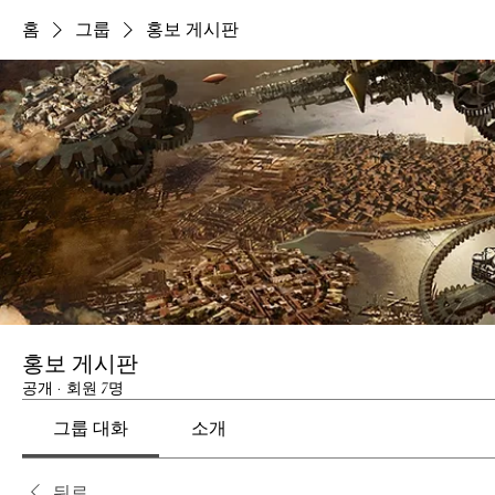
홈
그룹
홍보 게시판
홍보 게시판
공개
·
회원 7명
그룹 대화
소개
뒤로