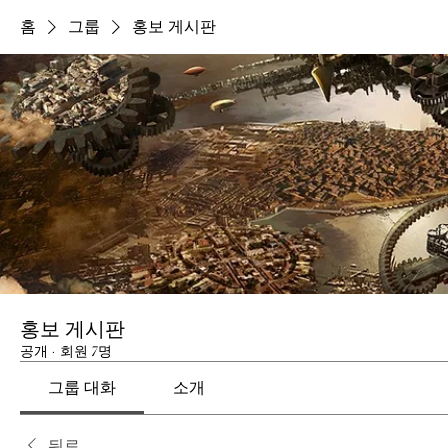
홈
그룹
홍보 게시판
홍보 게시판
공개
·
회원 7명
그룹 대화
소개
뒤로