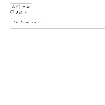
-------------------------------------------------------------------
0
댓글 0개
Escribir un comentario...