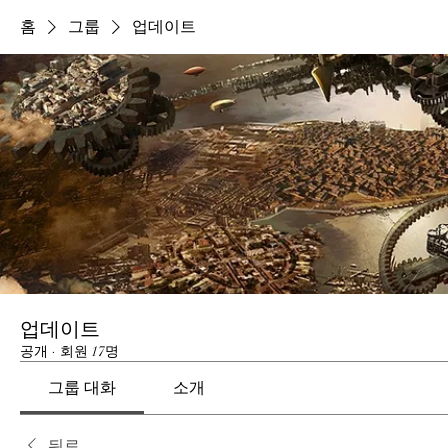
홈
그룹
업데이트
업데이트
공개
·
회원 17명
그룹 대화
소개
뒤로