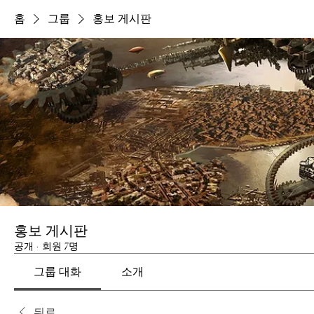
홈
그룹
홍보 게시판
홍보 게시판
공개
·
회원 7명
그룹 대화
소개
뒤로