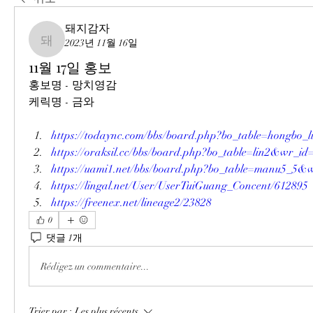
돼지감자
2023년 11월 16일
돼지감자
11월 17일 홍보
홍보명 - 망치영감
케릭명 - 금와
https://todaync.com/bbs/board.php?bo_table=hongbo
https://oraksil.cc/bbs/board.php?bo_table=lin2&wr_id
https://uami1.net/bbs/board.php?bo_table=manu5_5&
https://lingal.net/User/UserTuiGuang_Concent/612895
https://freenex.net/lineage2/23828
0
댓글 1개
Rédigez un commentaire...
Trier par :
Les plus récents