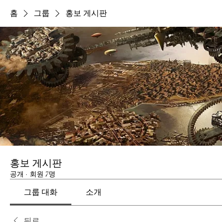
홈
그룹
홍보 게시판
홍보 게시판
공개
·
회원 7명
그룹 대화
소개
뒤로