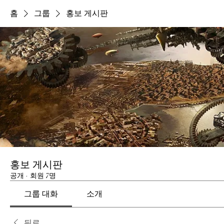
홈
그룹
홍보 게시판
홍보 게시판
공개
·
회원 7명
그룹 대화
소개
뒤로