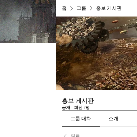
홈
그룹
홍보 게시판
홍보 게시판
공개
·
회원 7명
그룹 대화
소개
뒤로