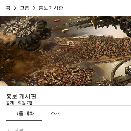
홈
그룹
홍보 게시판
홍보 게시판
공개
·
회원 7명
그룹 대화
소개
뒤로