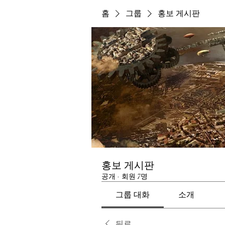
홈
그룹
홍보 게시판
홍보 게시판
공개
·
회원 7명
그룹 대화
소개
뒤로