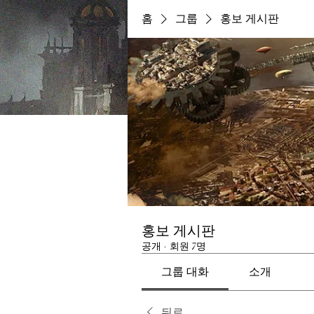
홈
그룹
홍보 게시판
홍보 게시판
공개
·
회원 7명
그룹 대화
소개
뒤로