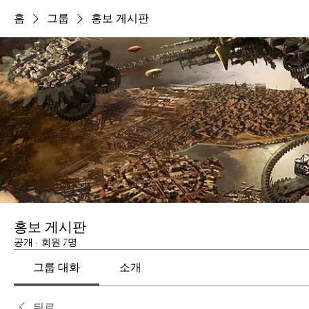
홈
그룹
홍보 게시판
홍보 게시판
공개
·
회원 7명
그룹 대화
소개
뒤로