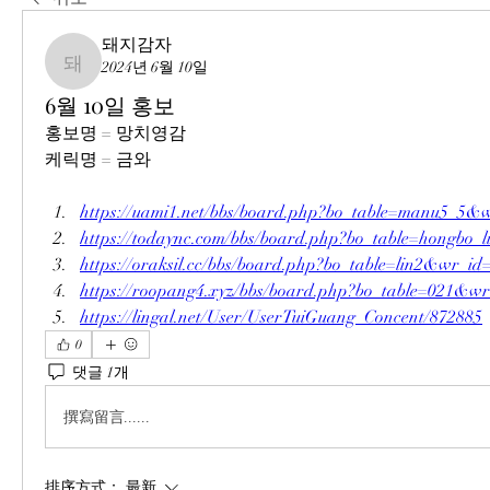
돼지감자
2024년 6월 10일
돼지감자
6월 10일 홍보
홍보명 = 망치영감
케릭명 = 금와
https://uami1.net/bbs/board.php?bo_table=manu5_5&
https://todaync.com/bbs/board.php?bo_table=hongbo
https://oraksil.cc/bbs/board.php?bo_table=lin2&wr_id
https://roopang4.xyz/bbs/board.php?bo_table=021&w
https://lingal.net/User/UserTuiGuang_Concent/872885
0
댓글 1개
撰寫留言......
排序方式：
最新