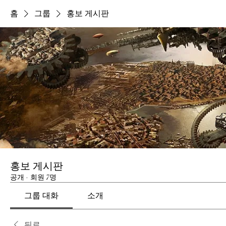
홈
그룹
홍보 게시판
홍보 게시판
공개
·
회원 7명
그룹 대화
소개
뒤로