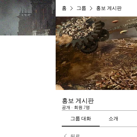
홈
그룹
홍보 게시판
홍보 게시판
공개
·
회원 7명
그룹 대화
소개
뒤로