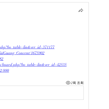
rd.php?bo_table=lin&wr_id=371177
erTuiGuang_Concent/1675902
282
bs/board.php?bo_table=lin&wr_id=42535
e2/880
2회 조회