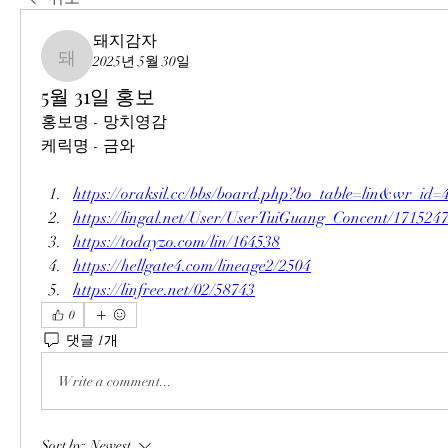
돼지감자
2025년 5월 30일
돼지감자
5월 31일 홍보
홍보명 - 망치영감
케릭명 - 금와
https://oraksil.cc/bbs/board.php?bo_table=lin&wr_id=
https://lingal.net/User/UserTuiGuang_Concent/171524
https://todayzo.com/lin/164538
https://hellgate4.com/lineage2/2504
https://linfree.net/02/58743
0
댓글 1개
Write a comment...
Sort by:
Newest