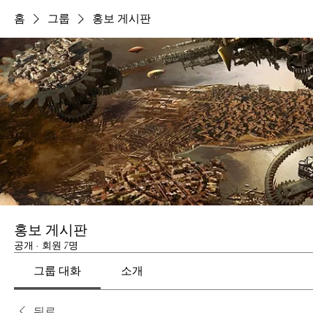
홈
그룹
홍보 게시판
홍보 게시판
공개
·
회원 7명
그룹 대화
소개
뒤로