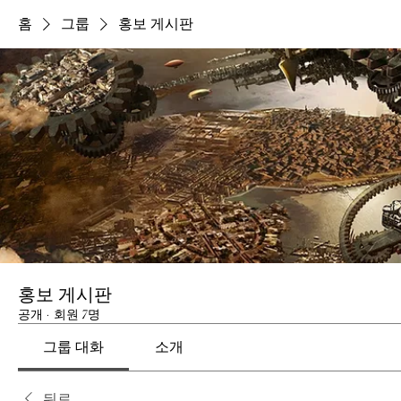
홈
그룹
홍보 게시판
홍보 게시판
공개
·
회원 7명
그룹 대화
소개
뒤로