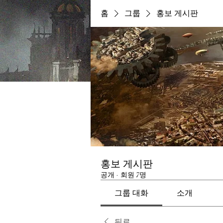
홈
그룹
홍보 게시판
홍보 게시판
공개
·
회원 7명
그룹 대화
소개
뒤로