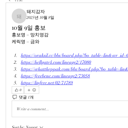
돼지감자
2025년 10월 8일
돼지감자
10월 9일 홍보
홍보명 = 망치영감
케릭명 = 금와
https://oraksil.cc/bbs/board.php?bo_table=lin&wr_id=
https://hellgate4.com/lineage2/17080
https://whattheppak.com/bbs/board.php?bo_table=li
https://freebene.com/lineage2/73058
https://linfree.net/02/71789
0
댓글 1개
Write a comment...
Sort by:
Newest