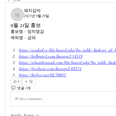
돼지감자
2025년 9월 20일
돼지감자
9월 21일 홍보
홍보명 = 망치영감
케릭명 = 금와
https://oraksil.cc/bbs/board.php?bo_table=lin&wr_id=
https://hellgate4.com/lineage2/14519
https://whattheppak.com/bbs/board.php?bo_table=li
https://freebene.com/lineage2/69731
https://linfree.net/02/70057
0
댓글 1개
Write a comment...
Sort by:
Newest