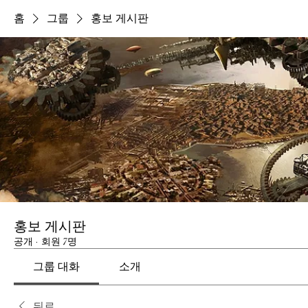
홈
그룹
홍보 게시판
홍보 게시판
공개
·
회원 7명
그룹 대화
소개
뒤로