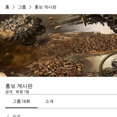
홈
그룹
홍보 게시판
홍보 게시판
공개
·
회원 7명
그룹 대화
소개
뒤로