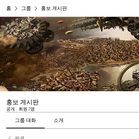
홈
그룹
홍보 게시판
홍보 게시판
공개
·
회원 7명
그룹 대화
소개
뒤로