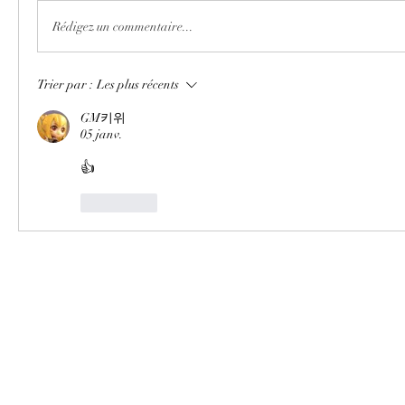
Rédigez un commentaire...
Trier par :
Les plus récents
GM키위
05 janv.
👍
J'aime