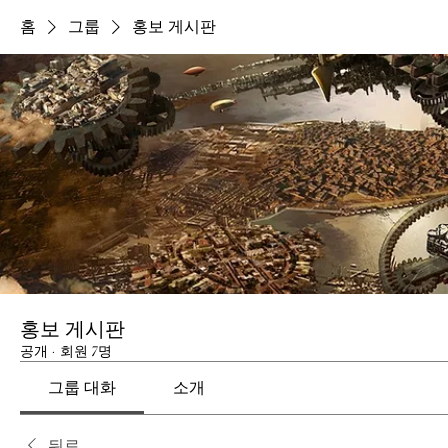
홈
그룹
홍보 게시판
홍보 게시판
공개
·
회원 7명
그룹 대화
소개
뒤로