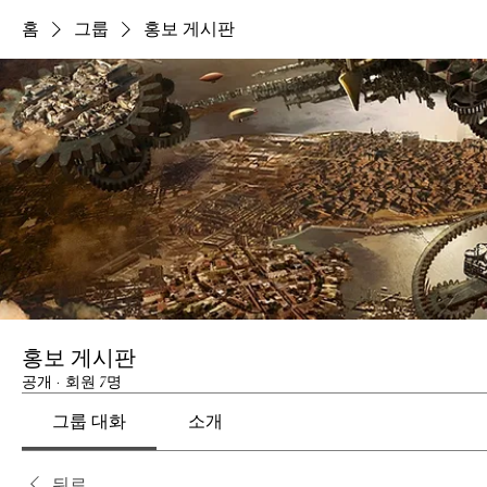
홈
그룹
홍보 게시판
홍보 게시판
공개
·
회원 7명
그룹 대화
소개
뒤로