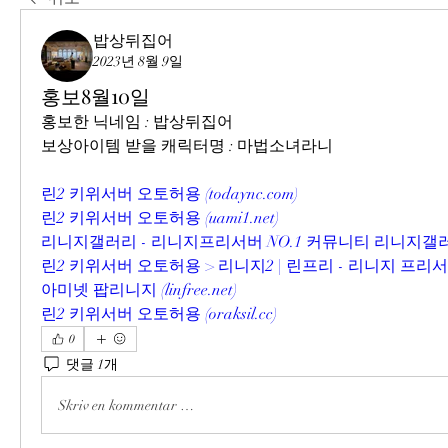
밥상뒤집어
2023년 8월 9일
홍보8월10일
홍보한 닉네임 : 밥상뒤집어
보상아이템 받을 캐릭터명 : 마법소녀라니
린2 키위서버 오토허용 (
todaync.com
)
린2 키위서버 오토허용 (
uami1.net
)
리니지갤러리 - 리니지프리서버 NO.1 커뮤니티 리니지갤러
린2 키위서버 오토허용 > 리니지2 | 린프리 - 리니지 프
아미넷 팝리니지 (
linfree.net
)
린2 키위서버 오토허용 (
oraksil.cc
)
0
댓글 1개
Skriv en kommentar …