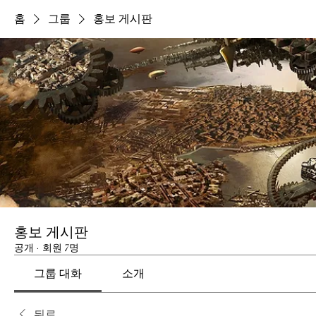
홈
그룹
홍보 게시판
홍보 게시판
공개
·
회원 7명
그룹 대화
소개
뒤로